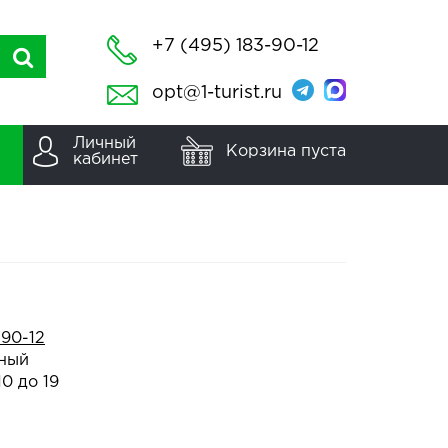
+7 (495) 183-90-12
opt@1-turist.ru
Личный
Корзина пуста
кабинет
-90-12
ный
10 до 19