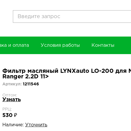
вка и оплата
Условия работы
Контакты
Фильтр масляный LYNXauto LO-200 для M
Ranger 2.2D 11>
Артикул:
1211546
Оптом:
Узнать
РРЦ:
530 ₽
Наличие:
Уточнить