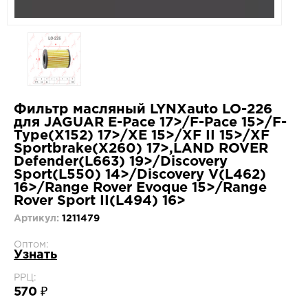
Фильтр масляный LYNXauto LO-226
для JAGUAR E-Pace 17>/F-Pace 15>/F-
Type(X152) 17>/XE 15>/XF II 15>/XF
Sportbrake(X260) 17>,LAND ROVER
Defender(L663) 19>/Discovery
Sport(L550) 14>/Discovery V(L462)
16>/Range Rover Evoque 15>/Range
Rover Sport II(L494) 16>
Артикул:
1211479
Оптом:
Узнать
РРЦ:
570 ₽