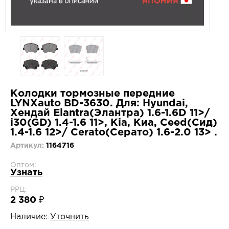
Колодки тормозные передние
LYNXauto BD-3630. Для: Hyundai,
Хендай Elantra(Элантра) 1.6-1.6D 11>/
i30(GD) 1.4-1.6 11>, Kia, Киа, Ceed(Сид)
1.4-1.6 12>/ Cerato(Серато) 1.6-2.0 13> .
Артикул:
1164716
Оптом:
Узнать
РРЦ:
2 380 ₽
Наличие:
Уточнить