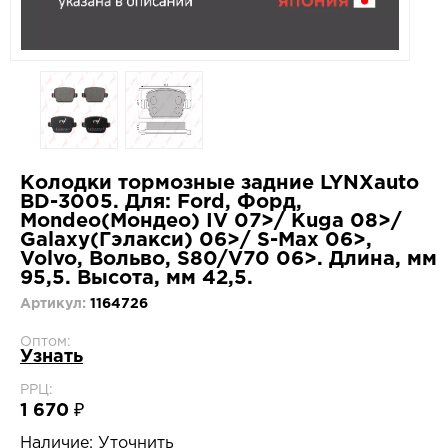
Колодки тормозные задние LYNXauto
BD-3005. Для: Ford, Форд,
Mondeo(Мондео) IV 07>/ Kuga 08>/
Galaxy(Гэлакси) 06>/ S-Max 06>,
Volvo, Вольво, S80/V70 06>. Длина, мм
95,5. Высота, мм 42,5.
Артикул:
1164726
Оптом:
Узнать
РРЦ:
1 670 ₽
Наличие:
Уточнить