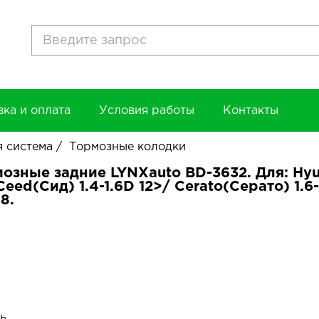
вка и оплата
Условия работы
Контакты
 система
/
Тормозные колодки
озные задние LYNXauto BD-3632. Для: Hyun
 Ceed(Сид) 1.4-1.6D 12>/ Cerato(Серато) 1.6
8.
ь