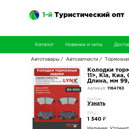
1-й
Туристический опт
Каталог
Новинки и хиты
Доста
Автотовары
/
Автозапчасти
/
Тормозная
Колодки торм
11>, Kia, Киа,
Длина, мм 99,
Артикул:
1164763
Оптом:
Узнать
РРЦ:
1 340 ₽
Наличие:
Уточнит