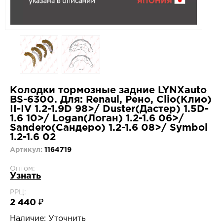
Колодки тормозные задние LYNXauto
BS-6300. Для: Renaul, Рено, Clio(Клио)
II-IV 1.2-1.9D 98>/ Duster(Дастер) 1.5D-
1.6 10>/ Logan(Логан) 1.2-1.6 06>/
Sandero(Сандеро) 1.2-1.6 08>/ Symbol
1.2-1.6 02
Артикул:
1164719
Оптом:
Узнать
РРЦ:
2 440 ₽
Наличие:
Уточнить