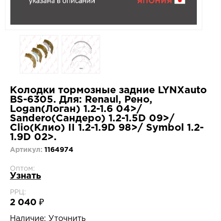
Колодки тормозные задние LYNXauto
BS-6305. Для: Renaul, Рено,
Logan(Логан) 1.2-1.6 04>/
Sandero(Сандеро) 1.2-1.5D 09>/
Clio(Клио) II 1.2-1.9D 98>/ Symbol 1.2-
1.9D 02>.
Артикул:
1164974
Оптом:
Узнать
РРЦ:
2 040 ₽
Наличие:
Уточнить