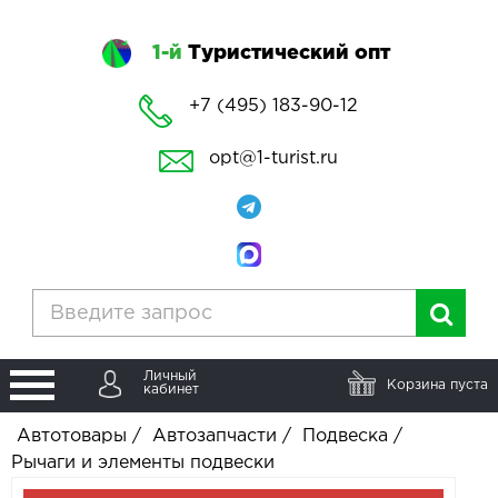
1-й
Туристический опт
+7 (495) 183-90-12
opt@1-turist.ru
Личный
Корзина пуста
кабинет
Автотовары
/
Автозапчасти
/
Подвеска
/
Рычаги и элементы подвески