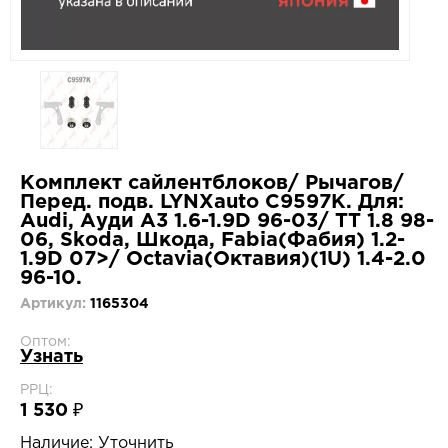
Комплект сайлентблоков/ Рычагов/
Перед. подв. LYNXauto C9597K. Для:
Audi, Ауди A3 1.6-1.9D 96-03/ TT 1.8 98-
06, Skoda, Шкода, Fabia(Фабия) 1.2-
1.9D 07>/ Octavia(Октавия)(1U) 1.4-2.0
96-10.
Артикул:
1165304
Оптом:
Узнать
РРЦ:
1 530 ₽
Наличие:
Уточнить