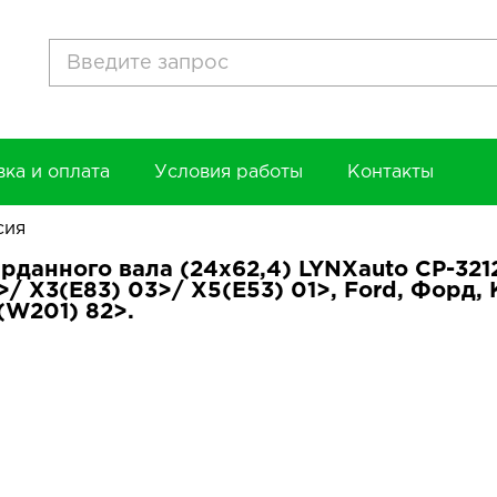
вка и оплата
Условия работы
Контакты
сия
рданного вала (24x62,4) LYNXauto CP-3212
>/ X3(E83) 03>/ X5(E53) 01>, Ford, Форд, 
(W201) 82>.
ь