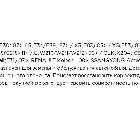
E30) 87> / 5(E34/E39) 87> / X3(E83) 03> / X5(E53) 
S(C218) 11> / E(W210/W211/W212) 96> / GLK(X204) 0
rail(T31) 07>, RENAULT Koleos I 08>, SSANGYONG Acty
азначен для замены и обслуживания автомобиля. Дета
ошенного элемента. Помогает восстановить корректн
ед покупкой рекомендуем сверить совместимость по 