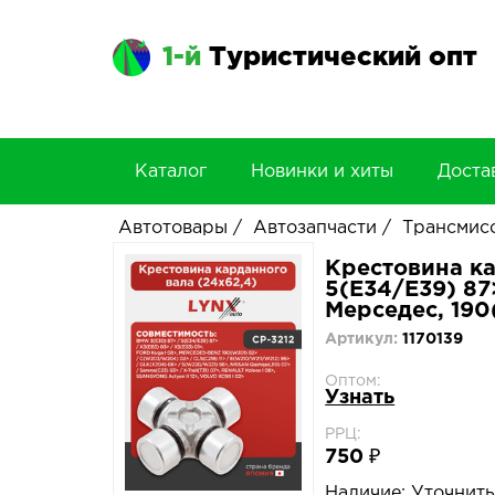
1-й
Туристический опт
Каталог
Новинки и хиты
Доста
Автотовары
/
Автозапчасти
/
Трансмис
Крестовина ка
5(E34/E39) 87
Мерседес, 190
Артикул:
1170139
Оптом:
Узнать
РРЦ:
750 ₽
Наличие:
Уточнит