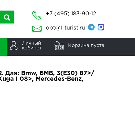
+7 (495) 183-90-12
opt@1-turist.ru
Личный
Корзина пуста
кабинет
. Для: Bmw, БМВ, 3(E30) 87>/
Kuga I 08>, Mercedes-Benz,