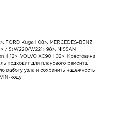
01>, FORD Kuga I 08>, MERCEDES-BENZ
8> / S(W220/W221) 98>, NISSAN
on II 12>, VOLVO XC90 I 02>. Крестовина
ль подходит для планового ремонта,
ую работу узла и сохранить надежность
VIN-коду.