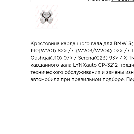
Крестовина карданного вала для BMW 3(
190(W201) 82> / C(W203/W204) 02> / CL
Qashqai(J10) 07> / Serena(C23) 93> / X-T
карданного вала LYNXauto CP-3212 предн
технического обслуживания и замены изн
автомобиля при правильном подборе. Пер