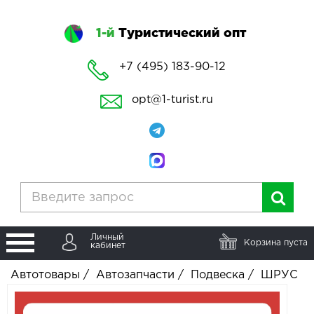
1-й
Туристический опт
+7 (495) 183-90-12
opt@1-turist.ru
Личный
Корзина пуста
кабинет
Автотовары
/
Автозапчасти
/
Подвеска
/
ШРУС