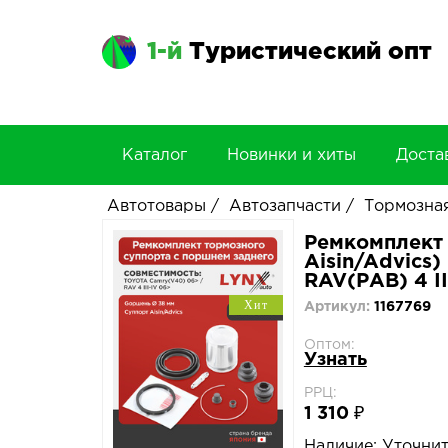
1-й
Туристический опт
Каталог
Новинки и хиты
Доста
Автотовары
/
Автозапчасти
/
Тормозная
Ремкомплект 
Aisin/Advics
RAV(РАВ) 4 II
Хит
Артикул:
1167769
Оптом:
Узнать
РРЦ:
1 310 ₽
Наличие:
Уточни