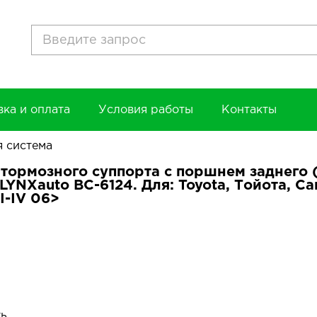
вка и оплата
Условия работы
Контакты
 система
тормозного суппорта с поршнем заднего 
) LYNXauto BC-6124. Для: Toyota, Тойота, 
I-IV 06>
ть