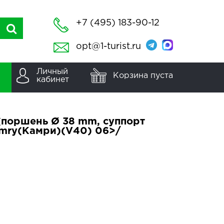
+7 (495) 183-90-12
opt@1-turist.ru
Личный
Корзина пуста
кабинет
(поршень Ø 38 mm, суппорт
Camry(Камри)(V40) 06>/