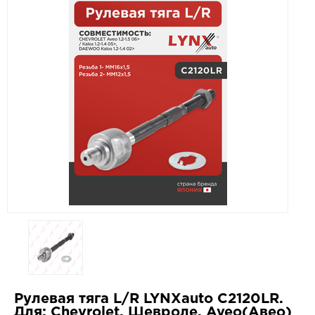
Рулевая тяга L/R LYNXauto C2120LR.
Для: Chevrolet, Шевроле, Aveo(Авео)