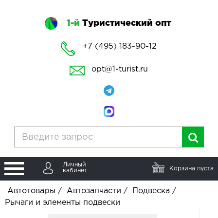
1-й
Туристический опт
+7 (495) 183-90-12
opt@1-turist.ru
Личный
Корзина пуста
кабинет
Автотовары
/
Автозапчасти
/
Подвеска
/
Рычаги и элементы подвески