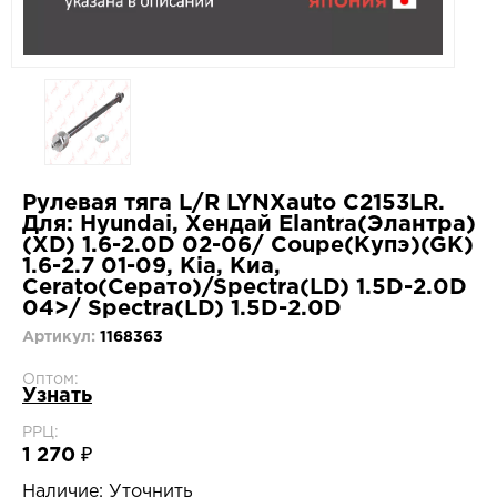
Рулевая тяга L/R LYNXauto C2153LR.
Для: Hyundai, Хендай Elantra(Элантра)
(XD) 1.6-2.0D 02-06/ Coupe(Купэ)(GK)
1.6-2.7 01-09, Kia, Киа,
Cerato(Серато)/Spectra(LD) 1.5D-2.0D
04>/ Spectra(LD) 1.5D-2.0D
Артикул:
1168363
Оптом:
Узнать
РРЦ:
1 270 ₽
Наличие:
Уточнить