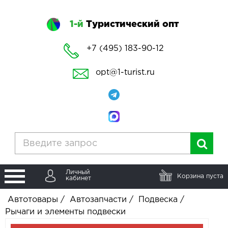
1-й
Туристический опт
+7 (495) 183-90-12
opt@1-turist.ru
Личный
Корзина пуста
кабинет
Автотовары
/
Автозапчасти
/
Подвеска
/
Рычаги и элементы подвески