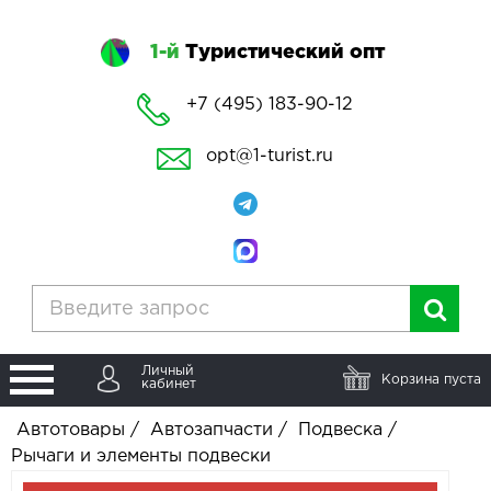
1-й
Туристический опт
+7 (495) 183-90-12
opt@1-turist.ru
Личный
Корзина пуста
кабинет
Автотовары
/
Автозапчасти
/
Подвеска
/
Рычаги и элементы подвески