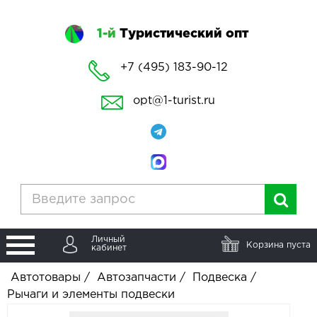
1-й
Туристический опт
+7 (495) 183-90-12
opt@1-turist.ru
Личный
Корзина пуста
кабинет
Автотовары
/
Автозапчасти
/
Подвеска
/
Рычаги и элементы подвески