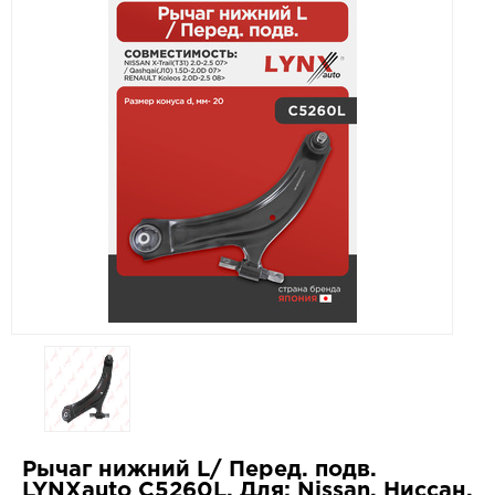
Рычаг нижний L/ Перед. подв.
LYNXauto C5260L. Для: Nissan, Ниссан,