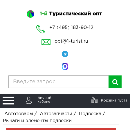
1-й
Туристический опт
+7 (495) 183-90-12
opt@1-turist.ru
Личный
Корзина пуста
кабинет
Автотовары
/
Автозапчасти
/
Подвеска
/
Рычаги и элементы подвески