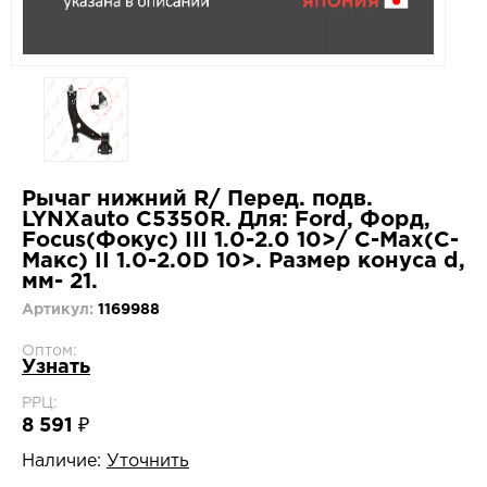
Рычаг нижний R/ Перед. подв.
LYNXauto C5350R. Для: Ford, Форд,
Focus(Фокус) III 1.0-2.0 10>/ C-Max(С-
Макс) II 1.0-2.0D 10>. Размер конуса d,
мм- 21.
Артикул:
1169988
Оптом:
Узнать
РРЦ:
8 591 ₽
Наличие:
Уточнить