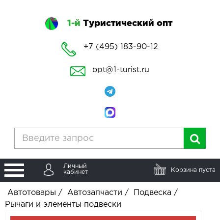
1-й
Туристический опт
+7 (495) 183-90-12
opt@1-turist.ru
Личный
Корзина пуста
кабинет
Автотовары
/
Автозапчасти
/
Подвеска
/
Рычаги и элементы подвески