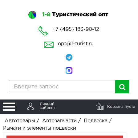
1-й
Туристический опт
+7 (495) 183-90-12
opt@1-turist.ru
Личный
Корзина пуста
кабинет
Автотовары
/
Автозапчасти
/
Подвеска
/
Рычаги и элементы подвески