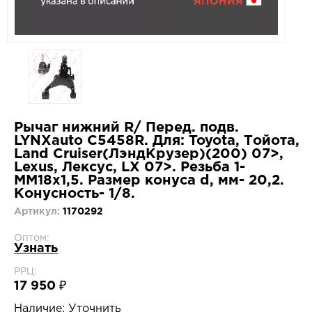
Рычаг нижний R/ Перед. подв.
LYNXauto C5458R. Для: Toyota, Тойота,
Land Cruiser(ЛэндКрузер)(200) 07>,
Lexus, Лексус, LX 07>. Резьба 1-
MM18x1,5. Размер конуса d, мм- 20,2.
Конусность- 1/8.
Артикул:
1170292
Оптом:
Узнать
РРЦ:
17 950 ₽
Наличие:
Уточнить