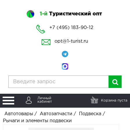
1-й
Туристический опт
+7 (495) 183-90-12
opt@1-turist.ru
Личный
Корзина пуста
кабинет
Автотовары
/
Автозапчасти
/
Подвеска
/
Рычаги и элементы подвески