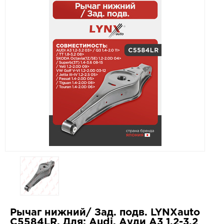
Рычаг нижний/ Зад. подв. LYNXauto
C5584LR. Для: Audi, Ауди A3 1.2-3.2