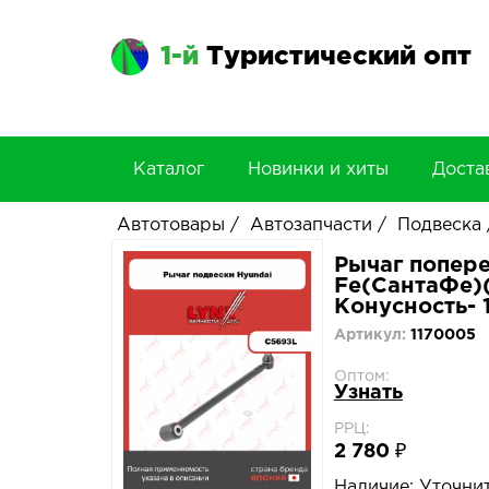
1-й
Туристический опт
Каталог
Новинки и хиты
Доста
Автотовары
/
Автозапчасти
/
Подвеска
Рычаг попере
Fe(СантаФе)(S
Конусность- 1
Артикул:
1170005
Оптом:
Узнать
РРЦ:
2 780 ₽
Наличие:
Уточни