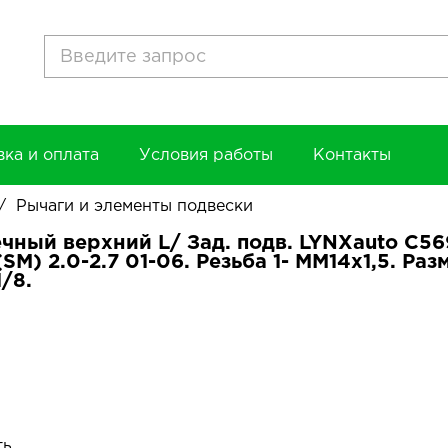
вка и оплата
Условия работы
Контакты
/
Рычаги и элементы подвески
чный верхний L/ Зад. подв. LYNXauto C569
M) 2.0-2.7 01-06. Резьба 1- MM14x1,5. Разм
/8.
ть