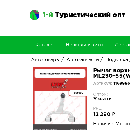
1-й
Туристический опт
Каталог
Новинки и хиты
Доста
Автотовары
/
Автозапчасти
/
Подвеска
Рычаг верхн
ML230-55(W1
Артикул:
1169996
Оптом:
Узнать
РРЦ:
12 290 ₽
Наличие:
Уточн