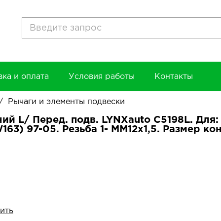
вка и оплата
Условия работы
Контакты
/
Рычаги и элементы подвески
ий L/ Перед. подв. LYNXauto C5198L. Для:
63) 97-05. Резьба 1- MM12x1,5. Размер кону
ить