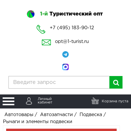
1-й
Туристический опт
+7 (495) 183-90-12
opt@1-turist.ru
Личный
Корзина пуста
кабинет
Автотовары
/
Автозапчасти
/
Подвеска
/
Рычаги и элементы подвески