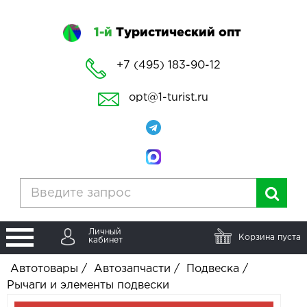
1-й
Туристический опт
+7 (495) 183-90-12
opt@1-turist.ru
Личный
Корзина пуста
кабинет
Автотовары
/
Автозапчасти
/
Подвеска
/
Рычаги и элементы подвески