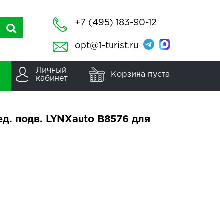
+7 (495) 183-90-12
opt@1-turist.ru
Личный
Корзина пуста
кабинет
. подв. LYNXauto B8576 для