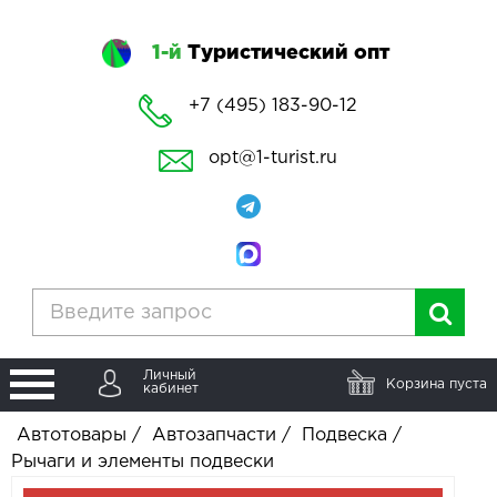
1-й
Туристический опт
+7 (495) 183-90-12
opt@1-turist.ru
Личный
Корзина пуста
кабинет
Автотовары
/
Автозапчасти
/
Подвеска
/
Рычаги и элементы подвески