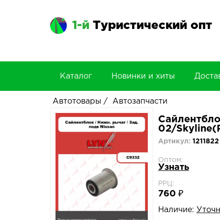
1-й
Туристический опт
Каталог
Новинки и хиты
Доста
Автотовары
/
Автозапчасти
Сайлентблок
02/Skyline(
Артикул:
1211822
Оптом:
Узнать
РРЦ:
760 ₽
Наличие:
Уточн