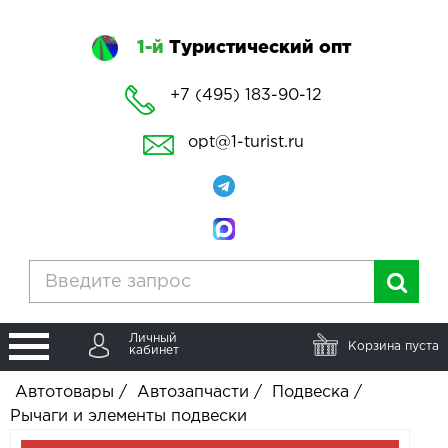
1-й
Туристический опт
+7 (495) 183-90-12
opt@1-turist.ru
Личный
Корзина пуста
кабинет
Автотовары
/
Автозапчасти
/
Подвеска
/
Рычаги и элементы подвески