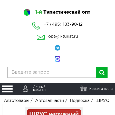
1-й
Туристический опт
+7 (495) 183-90-12
opt@1-turist.ru
Личный
Корзина пуста
кабинет
Автотовары
/
Автозапчасти
/
Подвеска
/
ШРУС