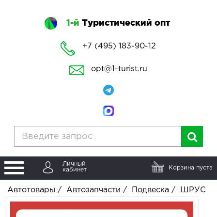
1-й
Туристический опт
+7 (495) 183-90-12
opt@1-turist.ru
Личный
Корзина пуста
кабинет
Автотовары
/
Автозапчасти
/
Подвеска
/
ШРУС