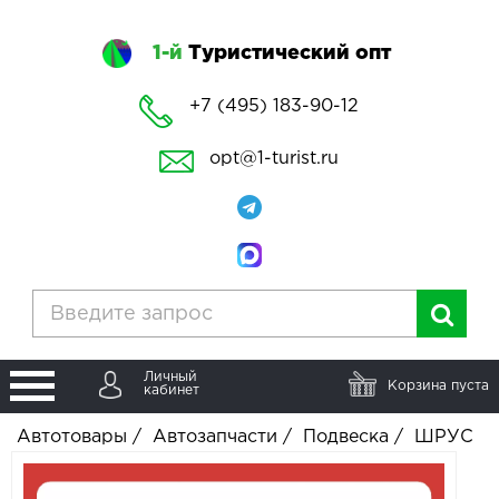
1-й
Туристический опт
+7 (495) 183-90-12
opt@1-turist.ru
Личный
Корзина пуста
кабинет
Автотовары
/
Автозапчасти
/
Подвеска
/
ШРУС