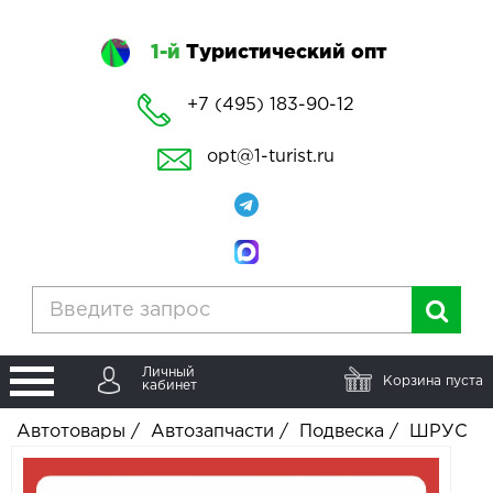
1-й
Туристический опт
+7 (495) 183-90-12
opt@1-turist.ru
Личный
Корзина пуста
кабинет
Автотовары
/
Автозапчасти
/
Подвеска
/
ШРУС