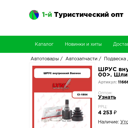
1-й
Туристический опт
Каталог
Новинки и хиты
Доста
Автотовары
/
Автозапчасти
/
Подвеска
ШРУС внут
00>. Шлиц
Артикул:
1166
Оптом:
Узнать
РРЦ:
4 253 ₽
Наличие:
Ут