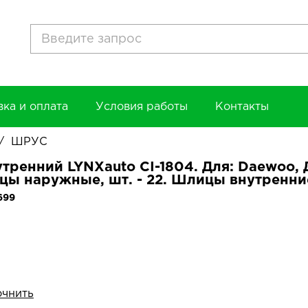
вка и оплата
Условия работы
Контакты
/
ШРУС
ренний LYNXauto CI-1804. Для: Daewoo, Д
ы наружные, шт. - 22. Шлицы внутренние,
699
очнить