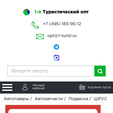
1-й
Туристический опт
+7 (495) 183-90-12
opt@1-turist.ru
Личный
Корзина пуста
кабинет
Автотовары
/
Автозапчасти
/
Подвеска
/
ШРУС