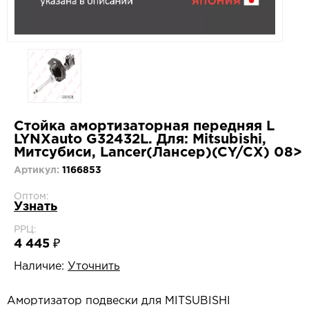
Стойка амортизаторная передняя L
LYNXauto G32432L. Для: Mitsubishi,
Митсубиси, Lancer(Лансер)(CY/CX) 08>
Артикул:
1166853
Оптом:
Узнать
РРЦ:
4 445 ₽
Наличие:
Уточнить
Амортизатор подвески для MITSUBISHI