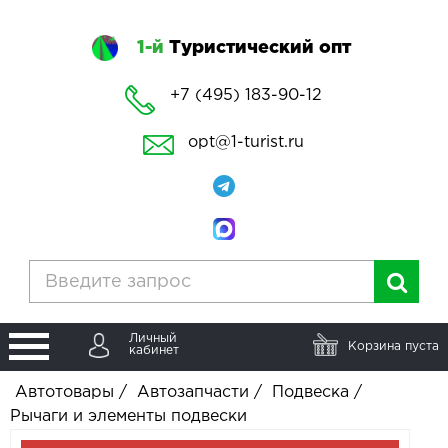
1-й
Туристический опт
+7 (495) 183-90-12
opt@1-turist.ru
Личный
Корзина пуста
кабинет
Автотовары
/
Автозапчасти
/
Подвеска
/
Рычаги и элементы подвески