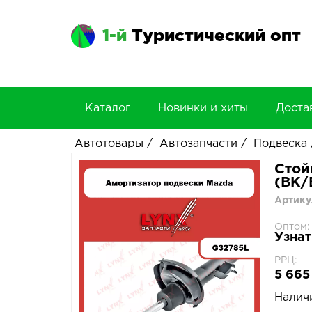
1-й
Туристический опт
Каталог
Новинки и хиты
Доста
Автотовары
/
Автозапчасти
/
Подвеска
Стой
(BK/B
Артику
Оптом:
Узнат
РРЦ:
5 665
Налич