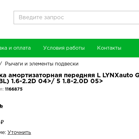
вка и оплата
Условия работы
Контакты
/
Рычаги и элементы подвески
ка амортизаторная передняя L LYNXauto G3
L) 1.6-2.2D 04>/ 5 1.8-2.0D 05>
л:
1166875
ь
 ₽
ие:
Уточнить