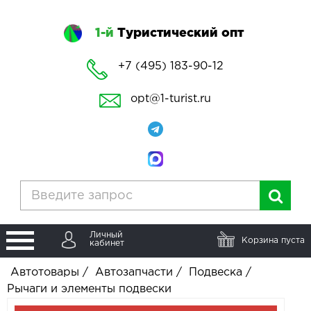
1-й
Туристический опт
+7 (495) 183-90-12
opt@1-turist.ru
Личный
Корзина пуста
кабинет
Автотовары
/
Автозапчасти
/
Подвеска
/
Рычаги и элементы подвески