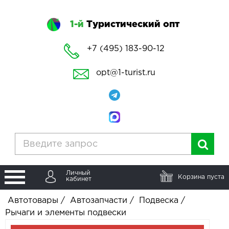
1-й
Туристический опт
+7 (495) 183-90-12
opt@1-turist.ru
Личный
Корзина пуста
кабинет
Автотовары
/
Автозапчасти
/
Подвеска
/
Рычаги и элементы подвески