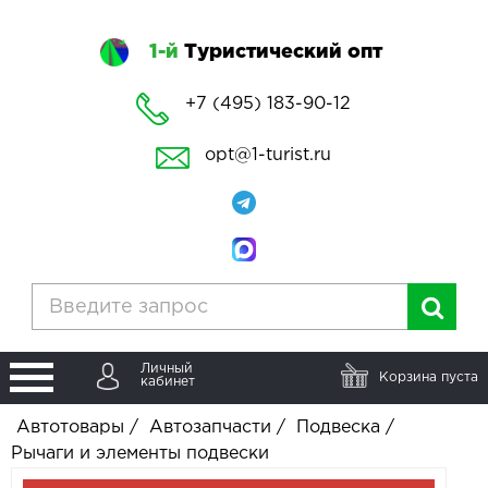
1-й
Туристический опт
+7 (495) 183-90-12
opt@1-turist.ru
Личный
Корзина пуста
кабинет
Автотовары
/
Автозапчасти
/
Подвеска
/
Рычаги и элементы подвески