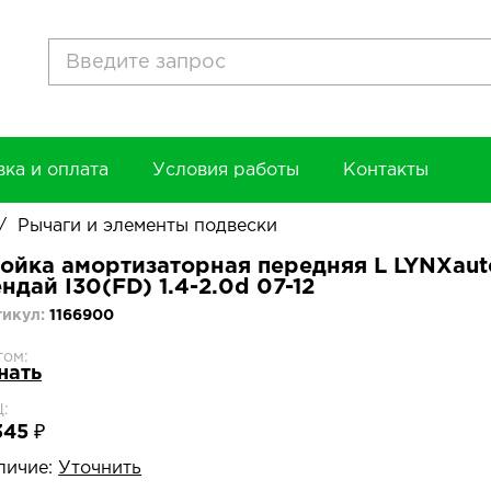
вка и оплата
Условия работы
Контакты
/
Рычаги и элементы подвески
ойка амортизаторная передняя L LYNXauto
ндай I30(FD) 1.4-2.0d 07-12
тикул:
1166900
том:
нать
:
345 ₽
личие:
Уточнить