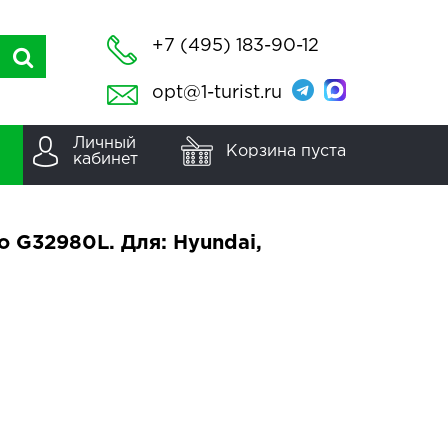
+7 (495) 183-90-12
opt@1-turist.ru
Личный
Корзина пуста
кабинет
 G32980L. Для: Hyundai,