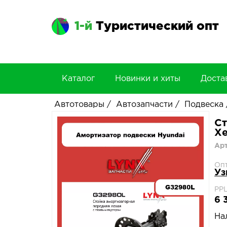
1-й
Туристический опт
Каталог
Новинки и хиты
Доста
Автотовары
/
Автозапчасти
/
Подвеска
Ст
Хе
Ар
Оп
Уз
РРЦ
6 
На