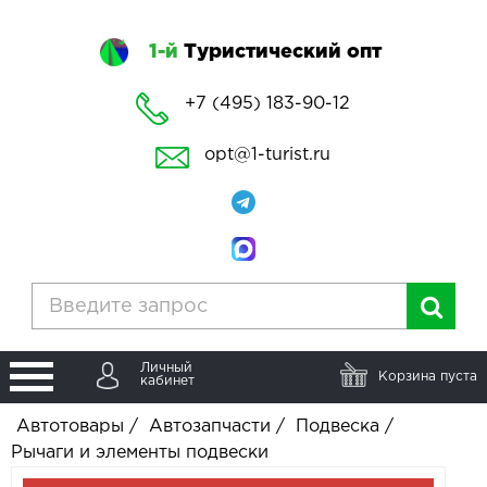
1-й
Туристический опт
+7 (495) 183-90-12
opt@1-turist.ru
Личный
Корзина пуста
кабинет
Автотовары
/
Автозапчасти
/
Подвеска
/
Рычаги и элементы подвески