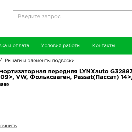
вка и оплата
Условия работы
Контакты
/
Рычаги и элементы подвески
мортизаторная передняя LYNXauto G32883
) 09>, VW, Фольксваген, Passat(Пассат) 14>
6869
точнить