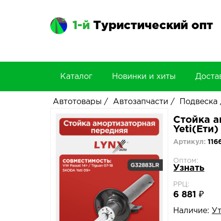
1-й
Туристический опт
Каталог
Новинки и хиты
Доста
Автотовары
/
Автозапчасти
/
Подвеска
Стойка а
Yeti(Ети
Артикул:
116
Оптом:
Узнать
РРЦ:
6 881 ₽
Наличие:
У