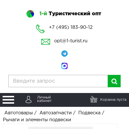
1-й
Туристический опт
+7 (495) 183-90-12
opt@1-turist.ru
Личный
Корзина пуста
кабинет
Автотовары
/
Автозапчасти
/
Подвеска
/
Рычаги и элементы подвески