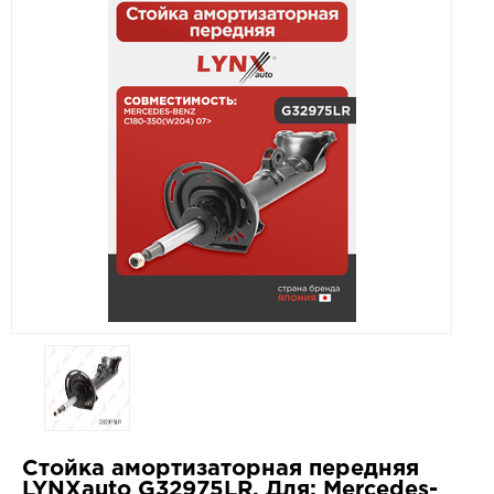
Стойка амортизаторная передняя
LYNXauto G32975LR. Для: Mercedes-