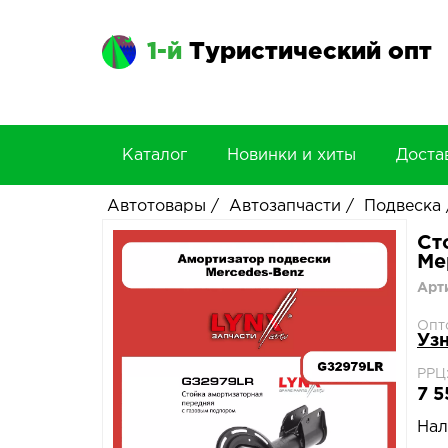
1-й
Туристический опт
Каталог
Новинки и хиты
Доста
Автотовары
/
Автозапчасти
/
Подвеска
Ст
Ме
Арт
Опт
Уз
РРЦ
7 5
Нал