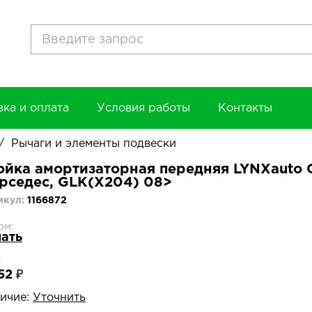
вка и оплата
Условия работы
Контакты
/
Рычаги и элементы подвески
ойка амортизаторная передняя LYNXauto G
рседес, GLK(X204) 08>
икул:
1166872
ом:
нать
:
52 ₽
ичие:
Уточнить