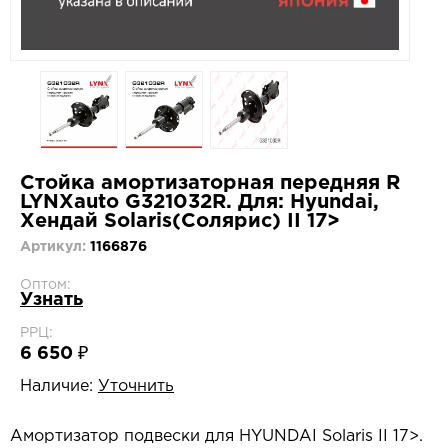
Стойка амортизаторная передняя R
LYNXauto G321032R. Для: Hyundai,
Хендай Solaris(Солярис) II 17>
Артикул:
1166876
Оптом:
Узнать
РРЦ:
6 650 ₽
Наличие:
Уточнить
Амортизатор подвески для HYUNDAI Solaris II 17>.