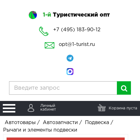
1-й
Туристический опт
+7 (495) 183-90-12
opt@1-turist.ru
Личный
Корзина пуста
кабинет
Автотовары
/
Автозапчасти
/
Подвеска
/
Рычаги и элементы подвески