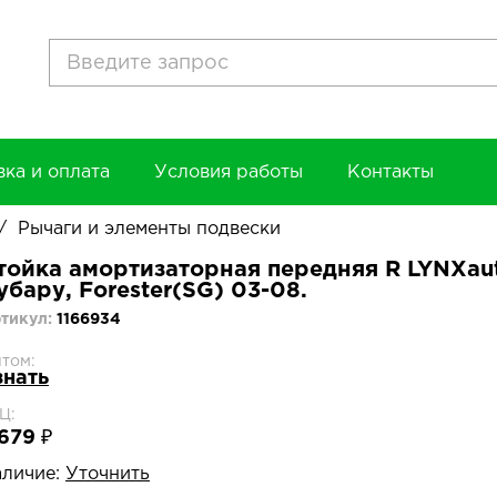
вка и оплата
Условия работы
Контакты
/
Рычаги и элементы подвески
тойка амортизаторная передняя R LYNXauto
убару, Forester(SG) 03-08.
тикул:
1166934
том:
знать
Ц:
679 ₽
личие:
Уточнить