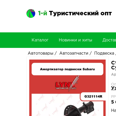
1-й
Туристический опт
Каталог
Новинки и хиты
Доста
Автотовары
/
Автозапчасти
/
Подвеска
С
С
Ар
Оп
У
РР
5 
На