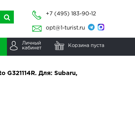
+7 (495) 183-90-12
opt@1-turist.ru
Личный
Корзина пуста
кабинет
 G321114R. Для: Subaru,