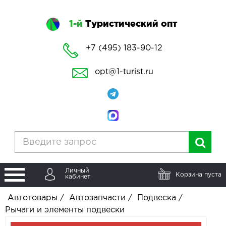
1-й
Туристический опт
+7 (495) 183-90-12
opt@1-turist.ru
Личный
Корзина пуста
кабинет
Автотовары
/
Автозапчасти
/
Подвеска
/
Рычаги и элементы подвески