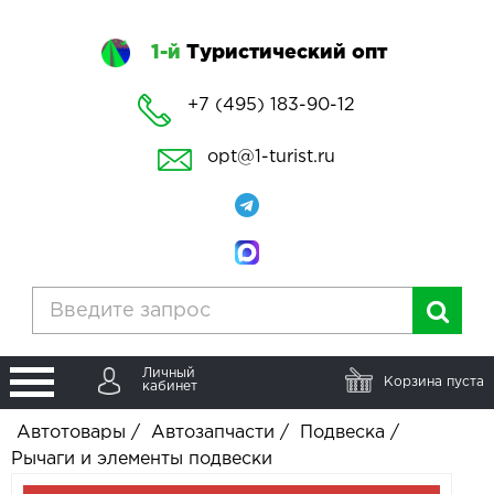
1-й
Туристический опт
+7 (495) 183-90-12
opt@1-turist.ru
Личный
Корзина пуста
кабинет
Автотовары
/
Автозапчасти
/
Подвеска
/
Рычаги и элементы подвески