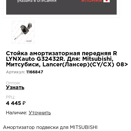
Стойка амортизаторная передняя R
LYNXauto G32432R. Для: Mitsubishi,
Митсубиси, Lancer(Лансер)(CY/CX) 08>
Артикул:
1166847
Оптом:
Узнать
РРЦ:
4 445 ₽
Наличие:
Уточнить
Амортизатор подвески для MITSUBISHI