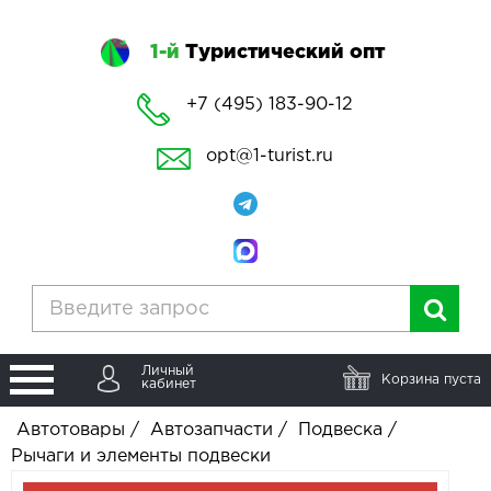
1-й
Туристический опт
+7 (495) 183-90-12
opt@1-turist.ru
Личный
Корзина пуста
кабинет
Автотовары
/
Автозапчасти
/
Подвеска
/
Рычаги и элементы подвески