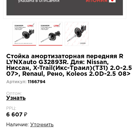
Стойка амортизаторная передняя R
LYNXauto G32893R. Для: Nissan,
Ниссан, X-Trail(Икс-Траил)(T31) 2.0-2.5
07>, Renaul, Рено, Koleos 2.0D-2.5 08>
Артикул:
1166794
Оптом:
Узнать
РРЦ:
6 607 ₽
Наличие:
Уточнить