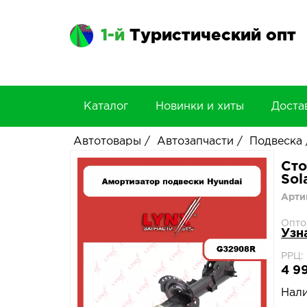
1-й
Туристический опт
Каталог
Новинки и хиты
Доста
Автотовары
/
Автозапчасти
/
Подвеска
Сто
Sol
Арти
Опто
Узн
РРЦ:
4 9
Нали