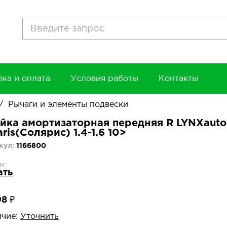
вка и оплата
Условия работы
Контакты
/
Рычаги и элементы подвески
йка амортизаторная передняя R LYNXauto
aris(Солярис) 1.4-1.6 10>
кул:
1166800
м:
ать
98 ₽
чие:
Уточнить